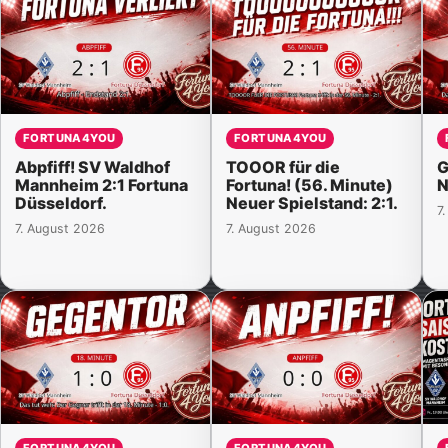
FORTUNA4YOU
FORTUNA4YOU
Abpfiff! SV Waldhof
TOOOR für die
G
Mannheim 2:1 Fortuna
Fortuna! (56. Minute)
N
Düsseldorf.
Neuer Spielstand: 2:1.
7
7. August 2026
7. August 2026