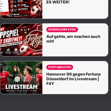
ES WEITER!
DÜSSELDORF4YOU
Auf gehts, wir machen auch
mit!
FORTUNA4YOU
Hannover 96 gegen Fortuna
Düsseldorf im Livestream |
F4Y