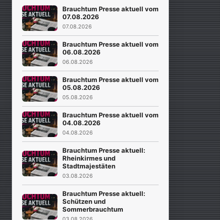
Brauchtum Presse aktuell vom
07.08.2026
07.08.2026
Brauchtum Presse aktuell vom
06.08.2026
06.08.2026
Brauchtum Presse aktuell vom
05.08.2026
05.08.2026
Brauchtum Presse aktuell vom
04.08.2026
04.08.2026
Brauchtum Presse aktuell:
Rheinkirmes und
Stadtmajestäten
03.08.2026
Brauchtum Presse aktuell:
Schützen und
Sommerbrauchtum
03.08.2026