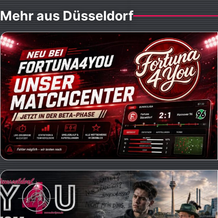
Mehr aus Düsseldorf