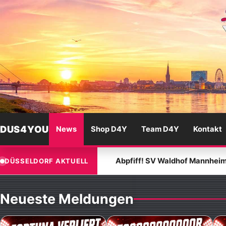
Zum
Inhalt
springen
DUS4YOU
News
Shop D4Y
Team D4Y
Kontakt
Abpfiff! SV Waldhof Mannheim 
DÜSSELDORF AKTUELL
Neueste Meldungen