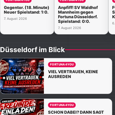
FORTUNA4YOU
FORTUNA4YOU
Gegentor. (18. Minute)
Anpfiff! SV Waldhof
Neuer Spielstand: 1:0.
Mannheim gegen
S
Fortuna Düsseldorf.
K
7. August 2026
Spielstand: 0:0.
6
7. August 2026
Düsseldorf im Blick
FORTUNA4YOU
VIEL VERTRAUEN, KEINE
AUSREDEN
FORTUNA4YOU
SCHON DABEI? DANN SAGT