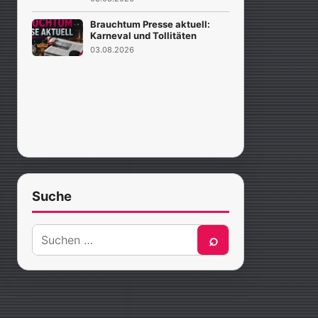
Brauchtum Presse aktuell:
Karneval und Tollitäten
03.08.2026
Suche
Suche
⌕
nach: