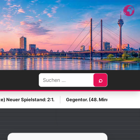
Suche
⌕
nach:
e) Neuer Spielstand: 2:1.
Gegentor. (48. Minute) Neuer Spie