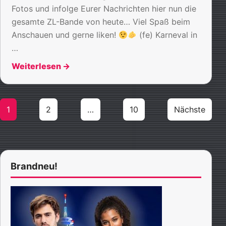
Fotos und infolge Eurer Nachrichten hier nun die
gesamte ZL-Bande von heute… Viel Spaß beim
Anschauen und gerne liken!
(fe) Karneval in
…
Weiterlesen
→
Seitennummerierung
1
2
…
10
Nächste
der
Beiträge
Brandneu!