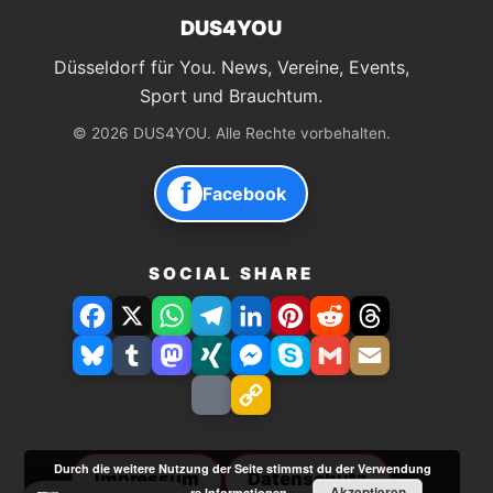
DUS4YOU
Düsseldorf für You. News, Vereine, Events,
Sport und Brauchtum.
© 2026 DUS4YOU. Alle Rechte vorbehalten.
f
Facebook
SOCIAL SHARE
Facebook
X
WhatsApp
Telegram
LinkedIn
Pinterest
Reddit
Threads
Bluesky
Tumblr
Mastodon
Xing
Facebook
Skype
Gmail
E-
Messenger
Mail
Drucken
Link
speichern
Durch die weitere Nutzung der Seite stimmst du der Verwendung
Impressum
Datenschutz
Akzeptieren
von Cookies zu.
Weitere Informationen