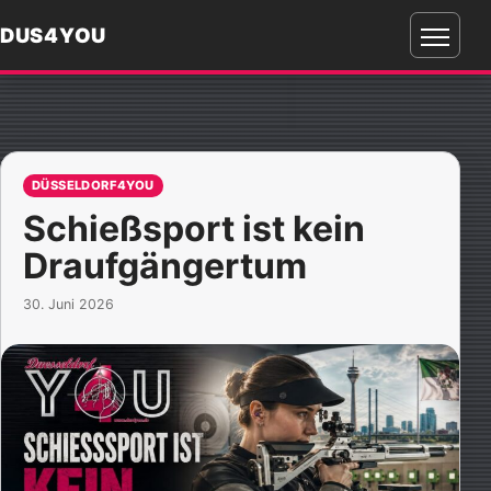
DUS4YOU
Menü
öffnen
DÜSSELDORF4YOU
Schießsport ist kein
Draufgängertum
30. Juni 2026