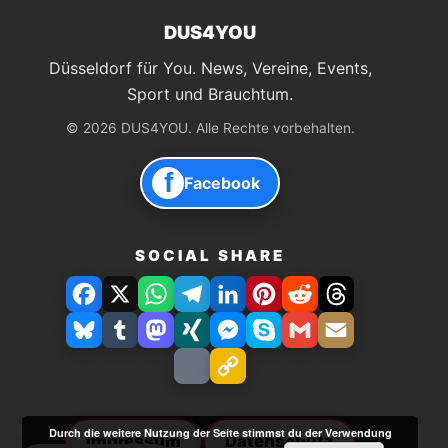
DUS4YOU
Düsseldorf für You. News, Vereine, Events,
Sport und Brauchtum.
© 2026 DUS4YOU. Alle Rechte vorbehalten.
f
Facebook
SOCIAL SHARE
Facebook
X
WhatsApp
Telegram
LinkedIn
Pinterest
Reddit
Threads
Bluesky
Tumblr
Mastodon
Xing
Facebook
Skype
Gmail
E-
Messenger
Mail
Drucken
Link
speichern
Durch die weitere Nutzung der Seite stimmst du der Verwendung
Impressum
Datenschutz