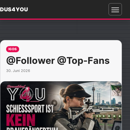
DUS4YOU
Menü
öffnen
IGDS
@Follower @Top-Fans
30. Juni 2026