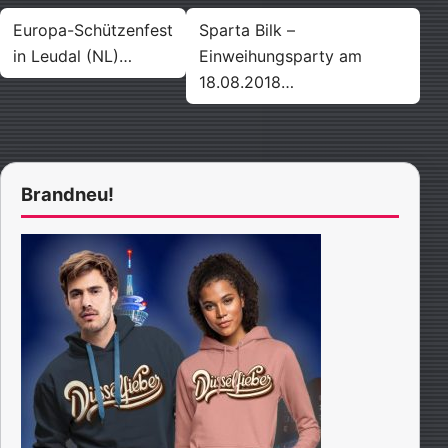
Beitragsnavigation
Europa-Schützenfest
Sparta Bilk –
in Leudal (NL)…
Einweihungsparty am
18.08.2018…
Brandneu!