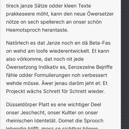
tireck janze Sätze odder kleen Texte
prakkeseere möht, kann den neue Öwersetzer
nötze on sech spellerech an onser schön
Heemotsproch herantaste.
Natörlech es dat Janze noch en dä Beta-Fas
on wehd am loofe wiederentwickelt. Et kann
also vörkomme, dat noch nit jede
Öwersetzong Indikativ es, Eenzezelne Bejriffe
fähle odder Formulierungen noh verbessert
wehde mösse. Äwer jenau daröm jeht et: Et
Projeckt wächs Schrett för Schrett wieder.
Düsseldörper Platt es ene wichtiger Deel
onser Jeschecht, onser Kullter on onser
rheinischen Identetät. Domet die Sprooch
lebendig blifft, moss se sichtbar bliewe,