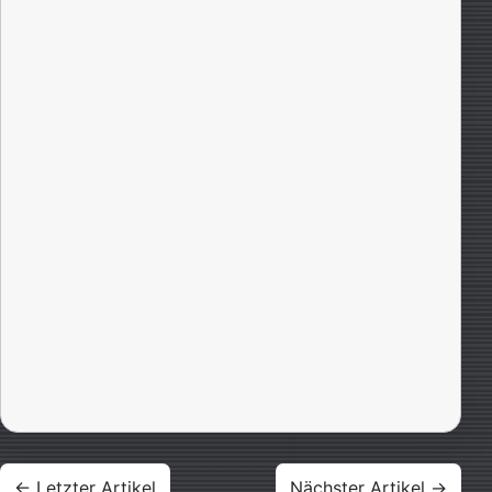
Beitragsnavigation
← Letzter Artikel
Nächster Artikel →