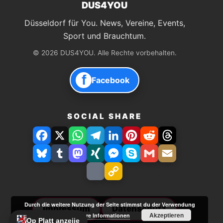
DUS4YOU
Düsseldorf für You. News, Vereine, Events,
Sport und Brauchtum.
© 2026 DUS4YOU. Alle Rechte vorbehalten.
f
Facebook
SOCIAL SHARE
Facebook
X
WhatsApp
Telegram
LinkedIn
Pinterest
Reddit
Threads
Bluesky
Tumblr
Mastodon
Xing
Facebook
Skype
Gmail
E-
Messenger
Mail
Drucken
Link
speichern
Durch die weitere Nutzung der Seite stimmst du der Verwendung
Impressum
Datenschutz
Akzeptieren
von Cookies zu.
Weitere Informationen
Op Platt anzeije