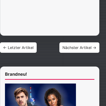
Beitragsnavigation
← Letzter Artikel
Nächster Artikel →
Brandneu!