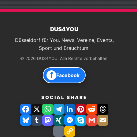
DUS4YOU
Düsseldorf für You. News, Vereine, Events,
Sport und Brauchtum.
© 2026 DUS4YOU. Alle Rechte vorbehalten.
f
Facebook
SOCIAL SHARE
Facebook
X
WhatsApp
Telegram
LinkedIn
Pinterest
Reddit
Threads
Bluesky
Tumblr
Mastodon
Xing
Facebook
Skype
Gmail
E-
Messenger
Mail
Drucken
Link