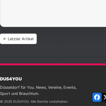
Beitragsnavigation
← Letzter Artikel
DUS4YOU
Düsseldorf für You. News, Vereine, Events,
Sport und Brauchtum.
Face
© 2026 DUS4YOU. Alle Rechte vorbehalten.