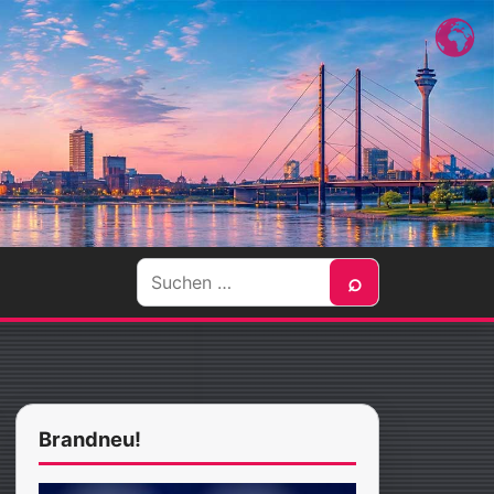
Suche
⌕
nach:
Brandneu!