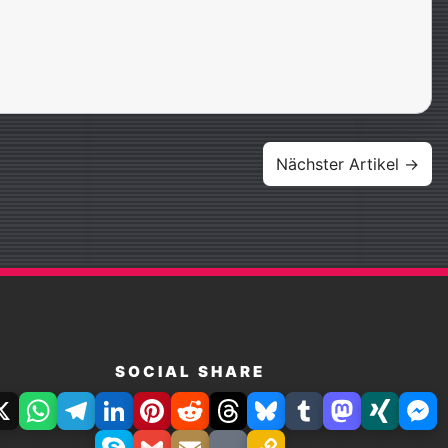
Nächster Artikel →
SOCIAL SHARE
book
X
WhatsApp
Telegram
LinkedIn
Pinterest
Reddit
Threads
Bluesky
Tumblr
Mastodon
Xing
Fac