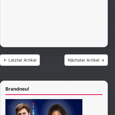
Beitragsnavigation
← Letzter Artikel
Nächster Artikel →
Brandneu!