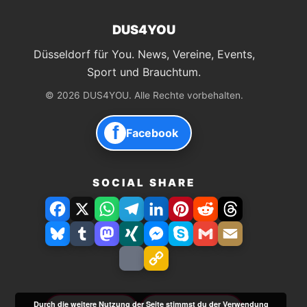
DUS4YOU
Düsseldorf für You. News, Vereine, Events,
Sport und Brauchtum.
© 2026 DUS4YOU. Alle Rechte vorbehalten.
f
Facebook
SOCIAL SHARE
Facebook
X
WhatsApp
Telegram
LinkedIn
Pinterest
Reddit
Threads
Bluesky
Tumblr
Mastodon
Xing
Facebook
Skype
Gmail
E-
Messenger
Mail
Drucken
Link
speichern
Durch die weitere Nutzung der Seite stimmst du der Verwendung