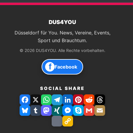
DUS4YOU
Düsseldorf für You. News, Vereine, Events,
Sport und Brauchtum.
© 2026 DUS4YOU. Alle Rechte vorbehalten.
f
Facebook
SOCIAL SHARE
Facebook
X
WhatsApp
Telegram
LinkedIn
Pinterest
Reddit
Threads
Bluesky
Tumblr
Mastodon
Xing
Facebook
Skype
Gmail
E-
Messenger
Mail
Drucken
Link
speichern