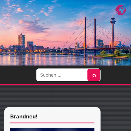
Suche
⌕
nach:
Brandneu!