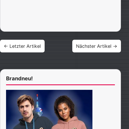
Beitragsnavigation
← Letzter Artikel
Nächster Artikel →
Brandneu!