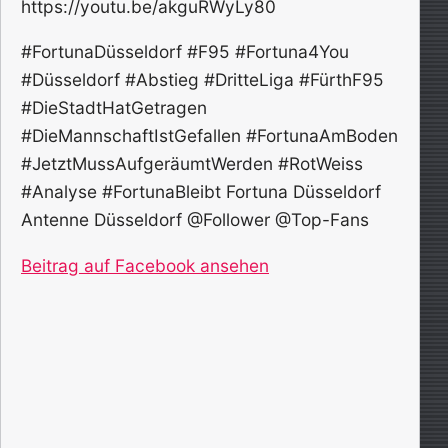
https://youtu.be/akguRWyLy80
#FortunaDüsseldorf #F95 #Fortuna4You
#Düsseldorf #Abstieg #DritteLiga #FürthF95
#DieStadtHatGetragen
#DieMannschaftIstGefallen #FortunaAmBoden
#JetztMussAufgeräumtWerden #RotWeiss
#Analyse #FortunaBleibt Fortuna Düsseldorf
Antenne Düsseldorf @Follower @Top-Fans
Beitrag auf Facebook ansehen