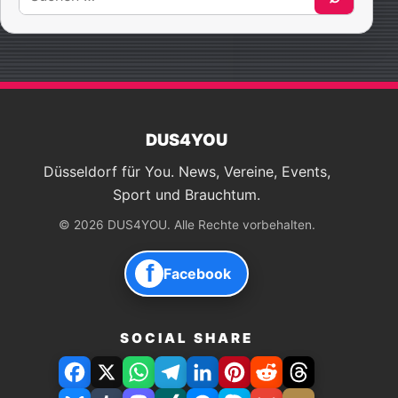
nach:
DUS4YOU
Düsseldorf für You. News, Vereine, Events,
Sport und Brauchtum.
© 2026 DUS4YOU. Alle Rechte vorbehalten.
f
Facebook
SOCIAL SHARE
Facebook
X
WhatsApp
Telegram
LinkedIn
Pinterest
Reddit
Threads