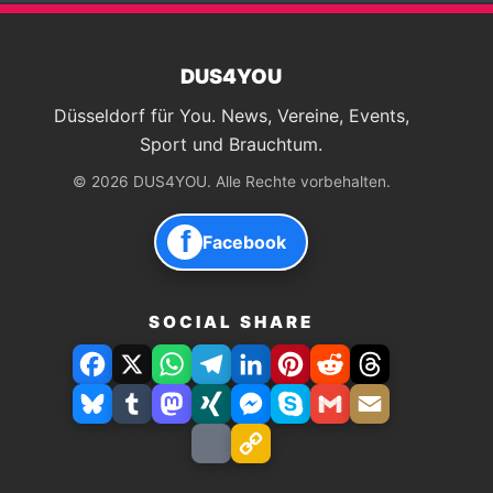
DUS4YOU
Düsseldorf für You. News, Vereine, Events,
Sport und Brauchtum.
© 2026 DUS4YOU. Alle Rechte vorbehalten.
f
Facebook
SOCIAL SHARE
Facebook
X
WhatsApp
Telegram
LinkedIn
Pinterest
Reddit
Threads
Bluesky
Tumblr
Mastodon
Xing
Facebook
Skype
Gmail
E-
Messenger
Mail
Drucken
Link
speichern