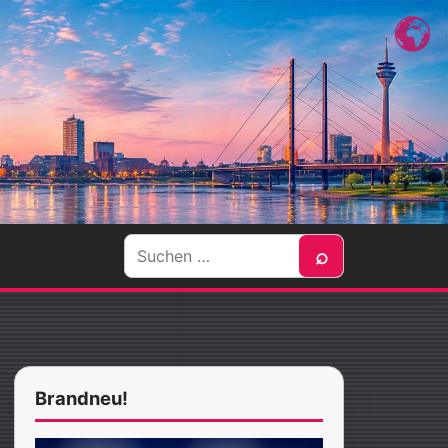
Suche
⌕
nach:
Brandneu!