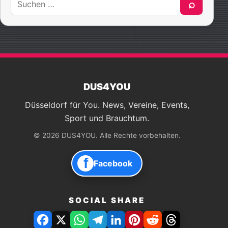
⌕
nach:
DUS4YOU
Düsseldorf für You. News, Vereine, Events,
Sport und Brauchtum.
© 2026 DUS4YOU. Alle Rechte vorbehalten.
f
Facebook
SOCIAL SHARE
Facebook
X
WhatsApp
Telegram
LinkedIn
Pinterest
Reddit
Threads