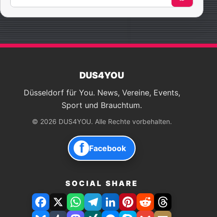
nach:
DUS4YOU
Düsseldorf für You. News, Vereine, Events,
Sport und Brauchtum.
© 2026 DUS4YOU. Alle Rechte vorbehalten.
f
Facebook
SOCIAL SHARE
Facebook
X
WhatsApp
Telegram
LinkedIn
Pinterest
Reddit
Threads