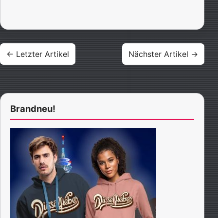
Beitragsnavigation
← Letzter Artikel
Nächster Artikel →
Brandneu!