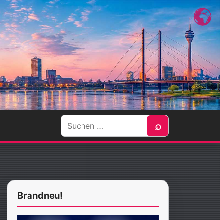
Suche
⌕
nach:
Brandneu!