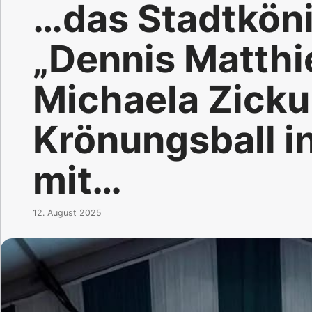
…das Stadtkön
„Dennis Matthi
Michaela Zicku
Krönungsball i
mit…
12. August 2025