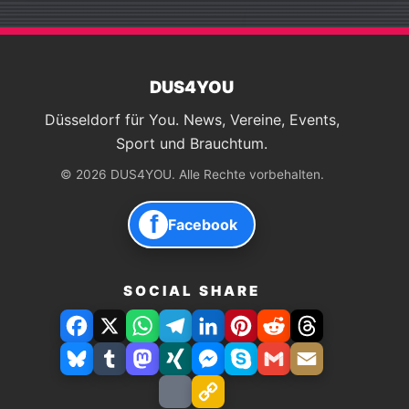
DUS4YOU
Düsseldorf für You. News, Vereine, Events,
Sport und Brauchtum.
© 2026 DUS4YOU. Alle Rechte vorbehalten.
f
Facebook
SOCIAL SHARE
Facebook
X
WhatsApp
Telegram
LinkedIn
Pinterest
Reddit
Threads
Bluesky
Tumblr
Mastodon
Xing
Facebook
Skype
Gmail
E-
Messenger
Mail
Drucken
Link