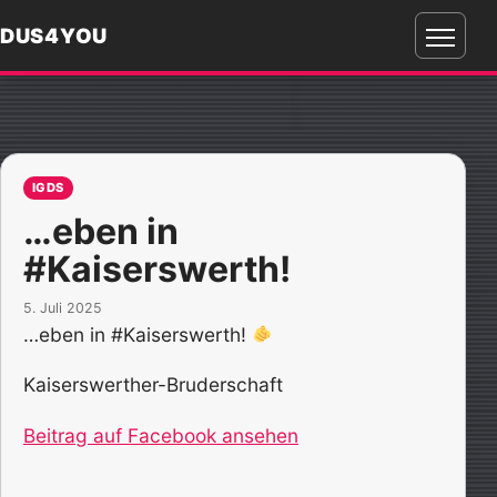
DUS4YOU
Menü
öffnen
IGDS
…eben in
#Kaiserswerth!
5. Juli 2025
…eben in #Kaiserswerth!
Kaiserswerther-Bruderschaft
Beitrag auf Facebook ansehen