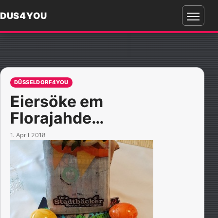
DUS4YOU
Menü
öffnen
DÜSSELDORF4YOU
Eiersöke em
Florajahde…
1. April 2018