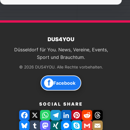
DUS4YOU
Düsseldorf für You. News, Vereine, Events,
Sport und Brauchtum.
© 2026 DUS4YOU. Alle Rechte vorbehalten.
f
Facebook
SOCIAL SHARE
Facebook
X
WhatsApp
Telegram
LinkedIn
Pinterest
Reddit
Threads
Bluesky
Tumblr
Mastodon
Xing
Facebook
Skype
Gmail
E-