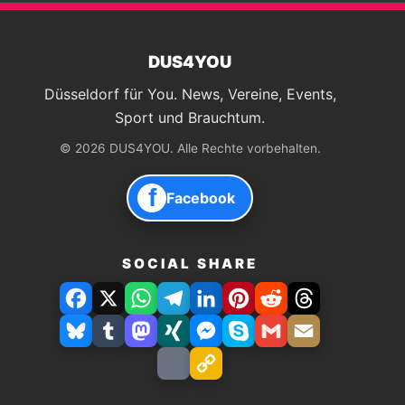
DUS4YOU
Düsseldorf für You. News, Vereine, Events,
Sport und Brauchtum.
© 2026 DUS4YOU. Alle Rechte vorbehalten.
f
Facebook
SOCIAL SHARE
Facebook
X
WhatsApp
Telegram
LinkedIn
Pinterest
Reddit
Threads
Bluesky
Tumblr
Mastodon
Xing
Facebook
Skype
Gmail
E-
Messenger
Mail
Drucken
Link
speichern