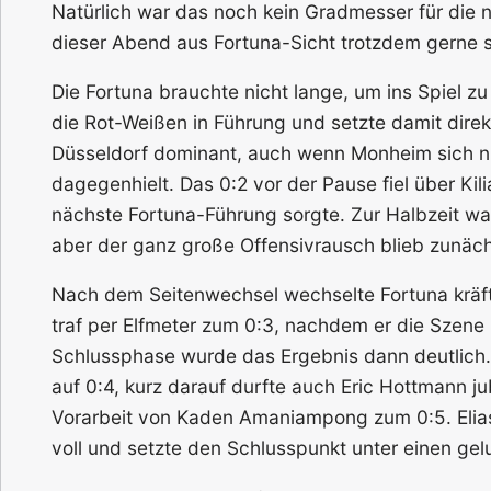
Natürlich war das noch kein Gradmesser für die n
dieser Abend aus Fortuna-Sicht trotzdem gerne s
Die Fortuna brauchte nicht lange, um ins Spiel z
die Rot-Weißen in Führung und setzte damit direk
Düsseldorf dominant, auch wenn Monheim sich ni
dagegenhielt. Das 0:2 vor der Pause fiel über Kil
nächste Fortuna-Führung sorgte. Zur Halbzeit war d
aber der ganz große Offensivrausch blieb zunäch
Nach dem Seitenwechsel wechselte Fortuna kräfti
traf per Elfmeter zum 0:3, nachdem er die Szene z
Schlussphase wurde das Ergebnis dann deutlich.
auf 0:4, kurz darauf durfte auch Eric Hottmann 
Vorarbeit von Kaden Amaniampong zum 0:5. Elias
voll und setzte den Schlusspunkt unter einen gel