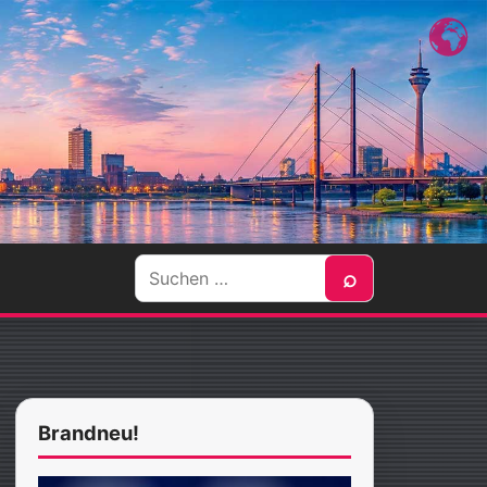
Suche
⌕
nach:
Brandneu!