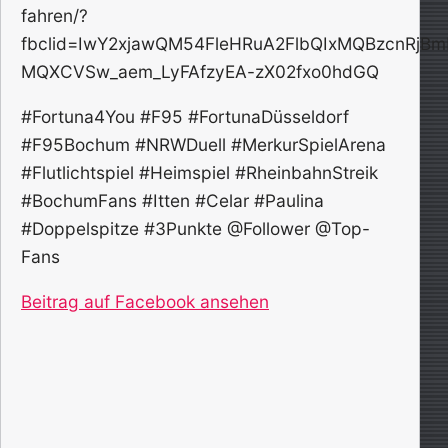
fahren/?
fbclid=IwY2xjawQM54FleHRuA2FlbQIxMQBzcnR
MQXCVSw_aem_LyFAfzyEA-zX02fxo0hdGQ
#Fortuna4You #F95 #FortunaDüsseldorf
#F95Bochum #NRWDuell #MerkurSpielArena
#Flutlichtspiel #Heimspiel #RheinbahnStreik
#BochumFans #Itten #Celar #Paulina
#Doppelspitze #3Punkte @Follower @Top-
Fans
Beitrag auf Facebook ansehen