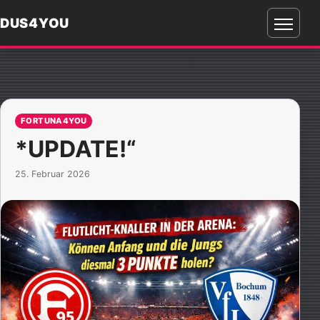
DUS4YOU
Menü
öffnen
FORTUNA4YOU
*UPDATE!“
25. Februar 2026