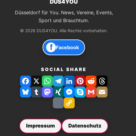
DUS4YOU
Düsseldorf für You. News, Vereine, Events,
Sport und Brauchtum.
© 2026 DUS4YOU. Alle Rechte vorbehalten.
f
Facebook
SOCIAL SHARE
Facebook
X
WhatsApp
Telegram
LinkedIn
Pinterest
Reddit
Threads
Bluesky
Tumblr
Mastodon
Xing
Facebook
Skype
Gmail
E-
Messenger
Mail
Drucken
Link
speichern
Impressum
Datenschutz