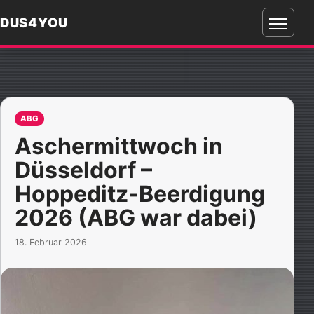
DUS4YOU
Menü
öffnen
ABG
Aschermittwoch in
Düsseldorf –
Hoppeditz-Beerdigung
2026 (ABG war dabei)
18. Februar 2026