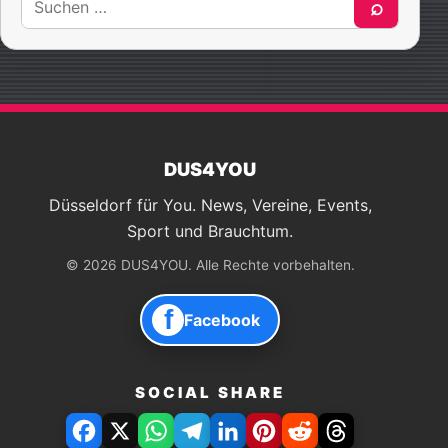
⌕
nach:
DUS4YOU
Düsseldorf für You. News, Vereine, Events,
Sport und Brauchtum.
© 2026 DUS4YOU. Alle Rechte vorbehalten.
f
Facebook
SOCIAL SHARE
Facebook
X
WhatsApp
Telegram
LinkedIn
Pinterest
Reddit
Threads