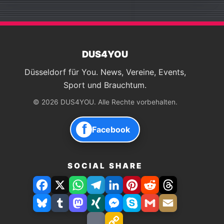
DUS4YOU
Düsseldorf für You. News, Vereine, Events,
Sport und Brauchtum.
© 2026 DUS4YOU. Alle Rechte vorbehalten.
f
Facebook
SOCIAL SHARE
Facebook
X
WhatsApp
Telegram
LinkedIn
Pinterest
Reddit
Threads
Bluesky
Tumblr
Mastodon
Xing
Facebook
Skype
Gmail
E-
Messenger
Mail