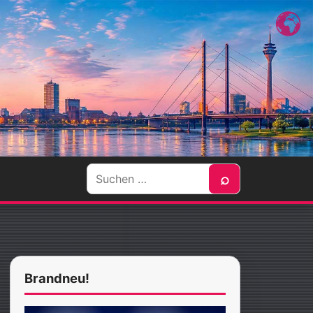
Suche
⌕
nach:
Brandneu!