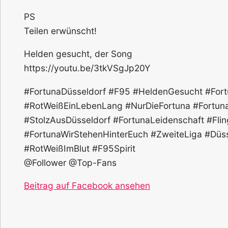
PS
Teilen erwünscht!
Helden gesucht, der Song
https://youtu.be/3tkVSgJp20Y
#FortunaDüsseldorf #F95 #HeldenGesucht #For
#RotWeißEinLebenLang #NurDieFortuna #Fortun
#StolzAusDüsseldorf #FortunaLeidenschaft #Fl
#FortunaWirStehenHinterEuch #ZweiteLiga #Dü
#RotWeißImBlut #F95Spirit
@Follower @Top-Fans
Beitrag auf Facebook ansehen