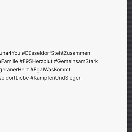
tuna4You #DüsseldorfStehtZusammen
aFamilie #F95Herzblut #GemeinsamStark
ingeranerHerz #EgalWasKommt
sseldorfLiebe #KämpfenUndSiegen