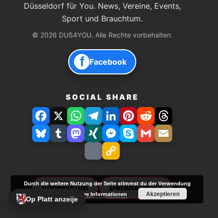
Düsseldorf für You. News, Vereine, Events,
Sport und Brauchtum.
© 2026 DUS4YOU. Alle Rechte vorbehalten.
f
Facebook
SOCIAL SHARE
Facebook
X
WhatsApp
Telegram
LinkedIn
Pinterest
Reddit
Threads
Bluesky
Tumblr
Mastodon
Xing
Facebook
Skype
Gmail
E-
Messenger
Mail
Drucken
Link
speichern
Durch die weitere Nutzung der Seite stimmst du der Verwendung
Impressum
Datenschutz
Akzeptieren
von Cookies zu.
Weitere Informationen
Op Platt anzeije