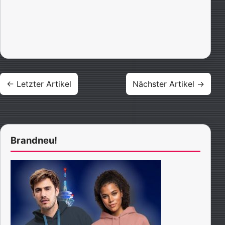
Beitragsnavigation
← Letzter Artikel
Nächster Artikel →
Brandneu!