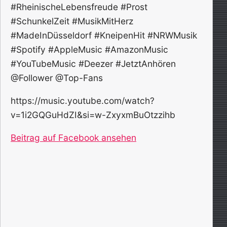
#RheinischeLebensfreude #Prost
#SchunkelZeit #MusikMitHerz
#MadeInDüsseldorf #KneipenHit #NRWMusik
#Spotify #AppleMusic #AmazonMusic
#YouTubeMusic #Deezer #JetztAnhören
@Follower @Top-Fans
https://music.youtube.com/watch?
v=1i2GQGuHdZI&si=w-ZxyxmBuOtzzihb
Beitrag auf Facebook ansehen