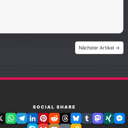
Nächster Artikel →
SOCIAL SHARE
book
X
WhatsApp
Telegram
LinkedIn
Pinterest
Reddit
Threads
Bluesky
Tumblr
Mastodon
Xing
Fac