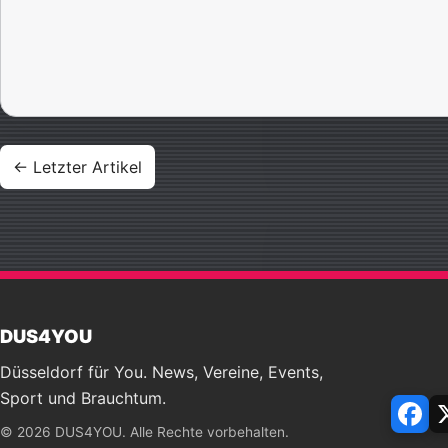
Beitragsnavigation
← Letzter Artikel
DUS4YOU
Düsseldorf für You. News, Vereine, Events,
Sport und Brauchtum.
Face
© 2026 DUS4YOU. Alle Rechte vorbehalten.