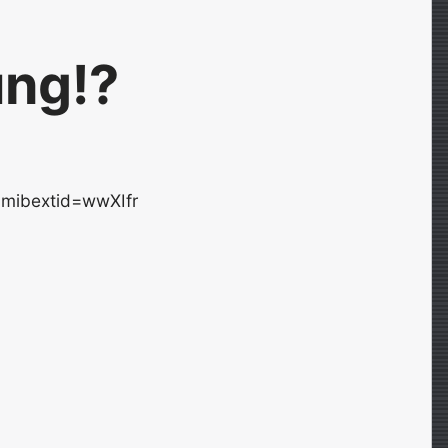
ung!?
?mibextid=wwXIfr