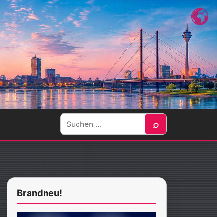
Suche
⌕
nach:
Brandneu!